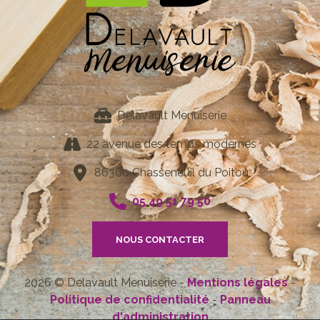
Delavault Menuiserie
22 avenue des temps modernes
86360 Chasseneuil du Poitou
05 49 51 79 50
NOUS CONTACTER
2026 © Delavault Menuiserie -
Mentions légales
-
Politique de confidentialité
-
Panneau
d'administration